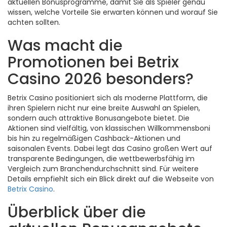
aktuellen Bonusprogramme, damit Sie als Spieler genau
wissen, welche Vorteile Sie erwarten können und worauf Sie
achten sollten.
Was macht die
Promotionen bei Betrix
Casino 2026 besonders?
Betrix Casino positioniert sich als moderne Plattform, die
ihren Spielern nicht nur eine breite Auswahl an Spielen,
sondern auch attraktive Bonusangebote bietet. Die
Aktionen sind vielfältig, von klassischen Willkommensboni
bis hin zu regelmäßigen Cashback-Aktionen und
saisonalen Events. Dabei legt das Casino großen Wert auf
transparente Bedingungen, die wettbewerbsfähig im
Vergleich zum Branchendurchschnitt sind. Für weitere
Details empfiehlt sich ein Blick direkt auf die Webseite von
Betrix Casino
.
Überblick über die