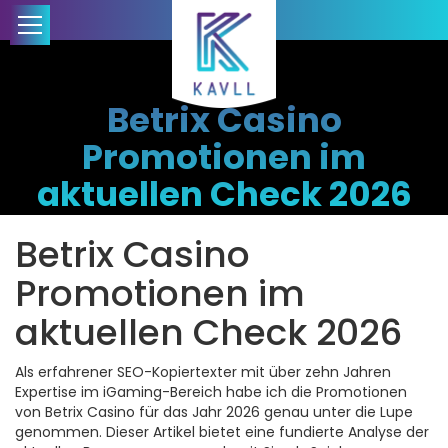
Betrix Casino
Promotionen im
aktuellen Check 2026
Betrix Casino
Promotionen im
aktuellen Check 2026
Als erfahrener SEO-Kopiertexter mit über zehn Jahren
Expertise im iGaming-Bereich habe ich die Promotionen
von Betrix Casino für das Jahr 2026 genau unter die Lupe
genommen. Dieser Artikel bietet eine fundierte Analyse der