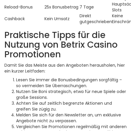
Hauptsäc
Reload-Bonus
25x Bonusbetrag
7 Tage
Slots
Direkt
Keine
Cashback
Kein Umsatz
gutgeschrieben
Einschrä
Praktische Tipps für die
Nutzung von Betrix Casino
Promotionen
Damit Sie das Meiste aus den Angeboten herausholen, hier
ein kurzer Leitfaden:
Lesen Sie immer die Bonusbedingungen sorgfältig –
so vermeiden Sie Überraschungen.
Nutzen Sie Boni strategisch, etwa für neue Spiele oder
große Sessions.
Achten Sie auf zeitlich begrenzte Aktionen und
greifen Sie zügig zu.
Melden Sie sich für den Newsletter an, um exklusive
Angebote nicht zu verpassen.
Vergleichen Sie Promotionen regelmäßig mit anderen