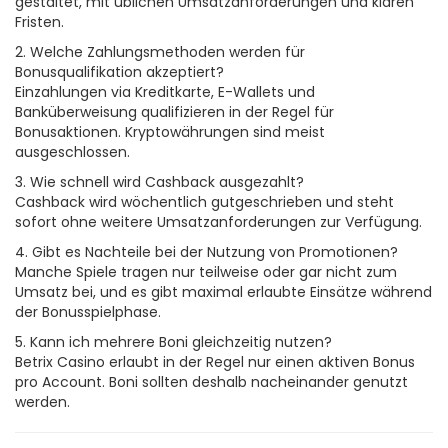
gestaltet, mit üblichen Umsatzanforderungen und klaren
Fristen.
2. Welche Zahlungsmethoden werden für
Bonusqualifikation akzeptiert?
Einzahlungen via Kreditkarte, E-Wallets und
Banküberweisung qualifizieren in der Regel für
Bonusaktionen. Kryptowährungen sind meist
ausgeschlossen.
3. Wie schnell wird Cashback ausgezahlt?
Cashback wird wöchentlich gutgeschrieben und steht
sofort ohne weitere Umsatzanforderungen zur Verfügung.
4. Gibt es Nachteile bei der Nutzung von Promotionen?
Manche Spiele tragen nur teilweise oder gar nicht zum
Umsatz bei, und es gibt maximal erlaubte Einsätze während
der Bonusspielphase.
5. Kann ich mehrere Boni gleichzeitig nutzen?
Betrix Casino erlaubt in der Regel nur einen aktiven Bonus
pro Account. Boni sollten deshalb nacheinander genutzt
werden.