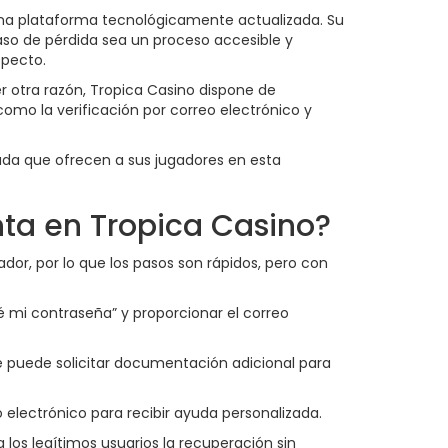
 una plataforma tecnológicamente actualizada. Su
aso de pérdida sea un proceso accesible y
specto.
r otra razón, Tropica Casino dispone de
omo la verificación por correo electrónico y
uda que ofrecen a sus jugadores en esta
ta en Tropica Casino?
ador, por lo que los pasos son rápidos, pero con
 mi contraseña” y proporcionar el correo
te puede solicitar documentación adicional para
electrónico para recibir ayuda personalizada.
los legítimos usuarios la recuperación sin