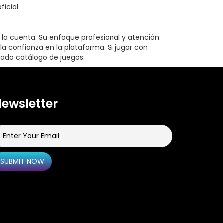
icial.
 la cuenta. Su enfoque profesional y atención
 confianza en la plataforma. Si jugar con
iado catálogo de juegos.
ewsletter