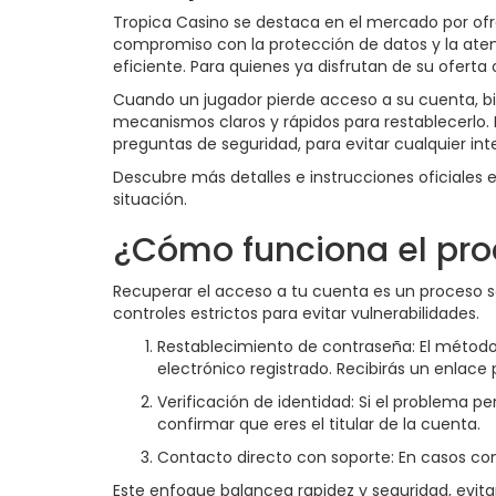
Tropica Casino se destaca en el mercado por ofr
compromiso con la protección de datos y la aten
eficiente. Para quienes ya disfrutan de su oferta
Cuando un jugador pierde acceso a su cuenta, bi
mecanismos claros y rápidos para restablecerlo.
preguntas de seguridad, para evitar cualquier in
Descubre más detalles e instrucciones oficiales 
situación.
¿Cómo funciona el pro
Recuperar el acceso a tu cuenta es un proceso sen
controles estrictos para evitar vulnerabilidades.
Restablecimiento de contraseña: El método
electrónico registrado. Recibirás un enlac
Verificación de identidad: Si el problema p
confirmar que eres el titular de la cuenta.
Contacto directo con soporte: En casos com
Este enfoque balancea rapidez y seguridad, evita