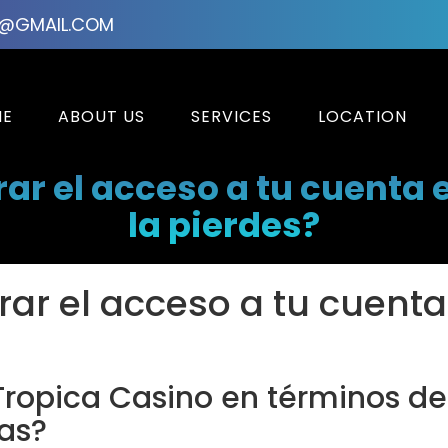
R@GMAIL.COM
E
ABOUT US
SERVICES
LOCATION
rar el acceso a tu cuenta 
la pierdes?
rar el acceso a tu cuent
Tropica Casino en términos de
as?