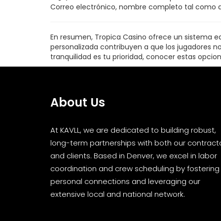
Correo electrónico, nombre completo tal como apa
En resumen, Tropica Casino ofrece un sistema equ
personalizada contribuyen a que los jugadores n
tranquilidad es tu prioridad, conocer estas opci
About Us
At KAVLL, we are dedicated to building robust,
long-term partnerships with both our contract
and clients. Based in Denver, we excel in labor
coordination and crew scheduling by fostering
personal connections and leveraging our
extensive local and national network.