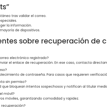
ts”
áneo tras validar el correo.
especiales.
eger la información.
mayoría de dispositivos.
entes sobre recuperación de c
orreo electrónico registrado?
 enviar el enlace de recuperación. En ese caso, contacta direct
eso?
blecimiento de contraseña. Para casos que requieren verifica
nta sin permiso?
que bloquean intentos sospechosos y notifican al titular media
el móvil?
tivos móviles, garantizando comodidad y rapidez.
a recuperación?