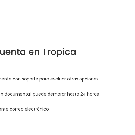
uenta en Tropica
amente con soporte para evaluar otras opciones.
ción documental, puede demorar hasta 24 horas.
nte correo electrónico.