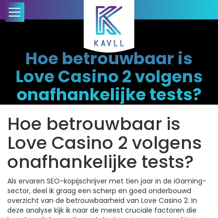
Hoe betrouwbaar is
Love Casino 2 volgens
onafhankelijke tests?
Hoe betrouwbaar is
Love Casino 2 volgens
onafhankelijke tests?
Als ervaren SEO-kopijschrijver met tien jaar in de iGaming-
sector, deel ik graag een scherp en goed onderbouwd
overzicht van de betrouwbaarheid van Love Casino 2. In
deze analyse kijk ik naar de meest cruciale factoren die