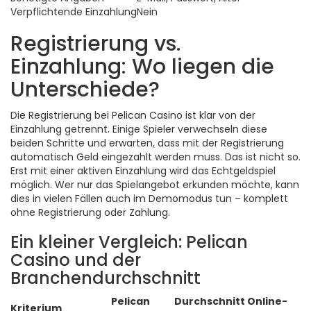
Verpflichtende Einzahlung
Nein
Registrierung vs.
Einzahlung: Wo liegen die
Unterschiede?
Die Registrierung bei Pelican Casino ist klar von der
Einzahlung getrennt. Einige Spieler verwechseln diese
beiden Schritte und erwarten, dass mit der Registrierung
automatisch Geld eingezahlt werden muss. Das ist nicht so.
Erst mit einer aktiven Einzahlung wird das Echtgeldspiel
möglich. Wer nur das Spielangebot erkunden möchte, kann
dies in vielen Fällen auch im Demomodus tun – komplett
ohne Registrierung oder Zahlung.
Ein kleiner Vergleich: Pelican
Casino und der
Branchendurchschnitt
Pelican
Durchschnitt Online-
Kriterium