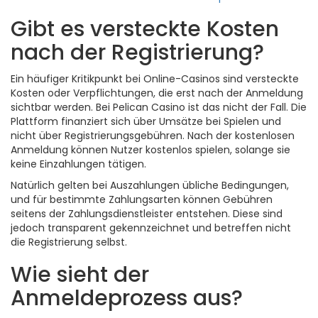
Gibt es versteckte Kosten
nach der Registrierung?
Ein häufiger Kritikpunkt bei Online-Casinos sind versteckte
Kosten oder Verpflichtungen, die erst nach der Anmeldung
sichtbar werden. Bei Pelican Casino ist das nicht der Fall. Die
Plattform finanziert sich über Umsätze bei Spielen und
nicht über Registrierungsgebühren. Nach der kostenlosen
Anmeldung können Nutzer kostenlos spielen, solange sie
keine Einzahlungen tätigen.
Natürlich gelten bei Auszahlungen übliche Bedingungen,
und für bestimmte Zahlungsarten können Gebühren
seitens der Zahlungsdienstleister entstehen. Diese sind
jedoch transparent gekennzeichnet und betreffen nicht
die Registrierung selbst.
Wie sieht der
Anmeldeprozess aus?