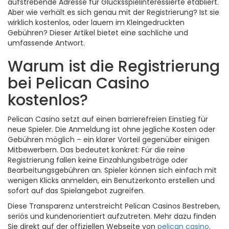
aufstrebende Adresse für Glücksspielinteressierte etabliert.
Aber wie verhält es sich genau mit der Registrierung? Ist sie
wirklich kostenlos, oder lauern im Kleingedruckten
Gebühren? Dieser Artikel bietet eine sachliche und
umfassende Antwort.
Warum ist die Registrierung
bei Pelican Casino
kostenlos?
Pelican Casino setzt auf einen barrierefreien Einstieg für
neue Spieler. Die Anmeldung ist ohne jegliche Kosten oder
Gebühren möglich – ein klarer Vorteil gegenüber einigen
Mitbewerbern. Das bedeutet konkret: Für die reine
Registrierung fallen keine Einzahlungsbeträge oder
Bearbeitungsgebühren an. Spieler können sich einfach mit
wenigen Klicks anmelden, ein Benutzerkonto erstellen und
sofort auf das Spielangebot zugreifen.
Diese Transparenz unterstreicht Pelican Casinos Bestreben,
seriös und kundenorientiert aufzutreten. Mehr dazu finden
Sie direkt auf der offiziellen Webseite von
pelican casino
.