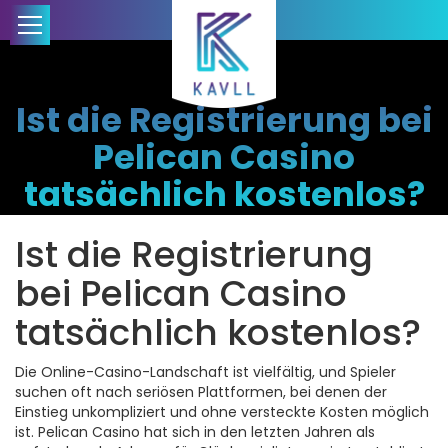
Ist die Registrierung bei
Pelican Casino
tatsächlich kostenlos?
Ist die Registrierung
bei Pelican Casino
tatsächlich kostenlos?
Die Online-Casino-Landschaft ist vielfältig, und Spieler
suchen oft nach seriösen Plattformen, bei denen der
Einstieg unkompliziert und ohne versteckte Kosten möglich
ist. Pelican Casino hat sich in den letzten Jahren als