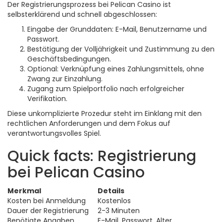
Der Registrierungsprozess bei Pelican Casino ist
selbsterklärend und schnell abgeschlossen:
Eingabe der Grunddaten: E-Mail, Benutzername und
Passwort.
Bestätigung der Volljährigkeit und Zustimmung zu den
Geschäftsbedingungen.
Optional: Verknüpfung eines Zahlungsmittels, ohne
Zwang zur Einzahlung.
Zugang zum Spielportfolio nach erfolgreicher
Verifikation.
Diese unkomplizierte Prozedur steht im Einklang mit den
rechtlichen Anforderungen und dem Fokus auf
verantwortungsvolles Spiel.
Quick facts: Registrierung
bei Pelican Casino
Merkmal
Details
Kosten bei Anmeldung
Kostenlos
Dauer der Registrierung
2-3 Minuten
Benötigte Angaben
E-Mail, Passwort, Alter