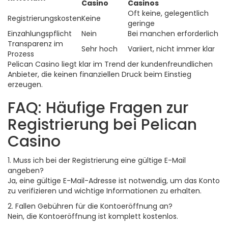
Casino
Casinos
Oft keine, gelegentlich
Registrierungskosten
Keine
geringe
Einzahlungspflicht
Nein
Bei manchen erforderlich
Transparenz im
Sehr hoch
Variiert, nicht immer klar
Prozess
Pelican Casino liegt klar im Trend der kundenfreundlichen
Anbieter, die keinen finanziellen Druck beim Einstieg
erzeugen.
FAQ: Häufige Fragen zur
Registrierung bei Pelican
Casino
1. Muss ich bei der Registrierung eine gültige E-Mail
angeben?
Ja, eine gültige E-Mail-Adresse ist notwendig, um das Konto
zu verifizieren und wichtige Informationen zu erhalten.
2. Fallen Gebühren für die Kontoeröffnung an?
Nein, die Kontoeröffnung ist komplett kostenlos.