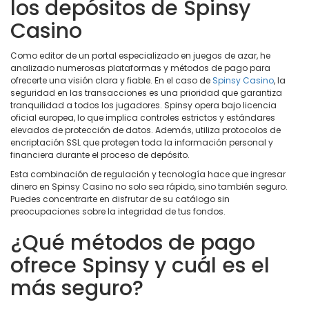
los depósitos de Spinsy
Casino
Como editor de un portal especializado en juegos de azar, he
analizado numerosas plataformas y métodos de pago para
ofrecerte una visión clara y fiable. En el caso de
Spinsy Casino
, la
seguridad en las transacciones es una prioridad que garantiza
tranquilidad a todos los jugadores. Spinsy opera bajo licencia
oficial europea, lo que implica controles estrictos y estándares
elevados de protección de datos. Además, utiliza protocolos de
encriptación SSL que protegen toda la información personal y
financiera durante el proceso de depósito.
Esta combinación de regulación y tecnología hace que ingresar
dinero en Spinsy Casino no solo sea rápido, sino también seguro.
Puedes concentrarte en disfrutar de su catálogo sin
preocupaciones sobre la integridad de tus fondos.
¿Qué métodos de pago
ofrece Spinsy y cuál es el
más seguro?