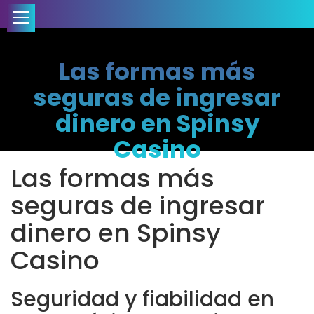
Las formas más
seguras de ingresar
dinero en Spinsy
Casino
Las formas más
seguras de ingresar
dinero en Spinsy
Casino
Seguridad y fiabilidad en