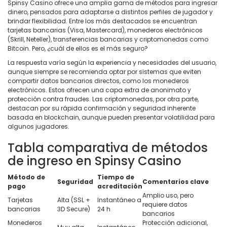
Spinsy Casino ofrece una amplia gama de métodos para ingresar
dinero, pensados para adaptarse a distintos perfiles de jugador y
brindar flexibilidad. Entre los más destacados se encuentran
tarjetas bancarias (Visa, Mastercard), monederos electrónicos
(Skrill, Neteller), transferencias bancarias y criptomonedas como
Bitcoin. Pero, ¿cuál de ellos es el más seguro?
La respuesta varía según la experiencia y necesidades del usuario,
aunque siempre se recomienda optar por sistemas que eviten
compartir datos bancarios directos, como los monederos
electrónicos. Estos ofrecen una capa extra de anonimato y
protección contra fraudes. Las criptomonedas, por otra parte,
destacan por su rápida confirmación y seguridad inherente
basada en blockchain, aunque pueden presentar volatilidad para
algunos jugadores.
Tabla comparativa de métodos
de ingreso en Spinsy Casino
Método de
Tiempo de
Seguridad
Comentarios clave
pago
acreditación
Amplio uso, pero
Tarjetas
Alta (SSL +
Instantáneo a
requiere datos
bancarias
3D Secure)
24 h
bancarios
Monederos
Protección adicional,