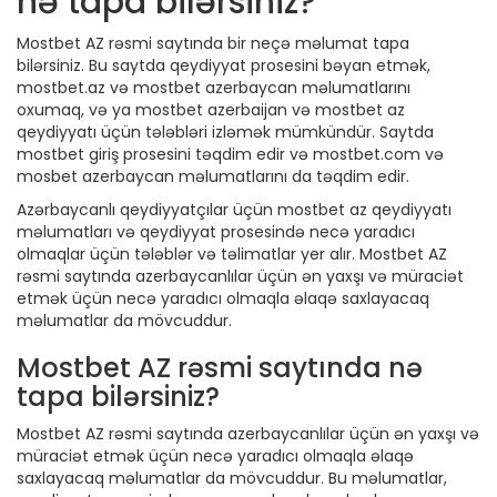
nə tapa bilərsiniz?
Mostbet AZ rəsmi saytında bir neçə məlumat tapa
bilərsiniz. Bu saytda qeydiyyat prosesini bəyan etmək,
mostbet.az və mostbet azerbaycan məlumatlarını
oxumaq, və ya mostbet azerbaijan və mostbet az
qeydiyyatı üçün tələbləri izləmək mümkündür. Saytda
mostbet giriş prosesini təqdim edir və mostbet.com və
mosbet azerbaycan məlumatlarını da təqdim edir.
Azərbaycanlı qeydiyyatçılar üçün mostbet az qeydiyyatı
məlumatları və qeydiyyat prosesində necə yaradıcı
olmaqlar üçün tələblər və təlimatlar yer alır. Mostbet AZ
rəsmi saytında azerbaycanlılar üçün ən yaxşı və müraciət
etmək üçün necə yaradıcı olmaqla əlaqə saxlayacaq
məlumatlar da mövcuddur.
Mostbet AZ rəsmi saytında nə
tapa bilərsiniz?
Mostbet AZ rəsmi saytında azerbaycanlılar üçün ən yaxşı və
müraciət etmək üçün necə yaradıcı olmaqla əlaqə
saxlayacaq məlumatlar da mövcuddur. Bu məlumatlar,