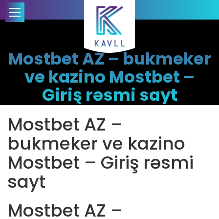
Mostbet AZ – bukmeker
ve kazino Mostbet –
Giriş rəsmi sayt
Mostbet AZ –
bukmeker ve kazino
Mostbet – Giriş rəsmi
sayt
Mostbet AZ –