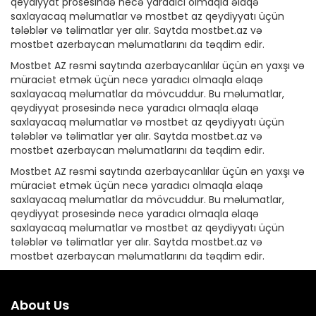
qeydiyyat prosesində necə yaradıcı olmaqla əlaqə
saxlayacaq məlumatlar və mostbet az qeydiyyatı üçün
tələblər və təlimatlar yer alır. Saytda mostbet.az və
mostbet azerbaycan məlumatlarını da təqdim edir.
Mostbet AZ rəsmi saytında azerbaycanlılar üçün ən yaxşı və
müraciət etmək üçün necə yaradıcı olmaqla əlaqə
saxlayacaq məlumatlar da mövcuddur. Bu məlumatlar,
qeydiyyat prosesində necə yaradıcı olmaqla əlaqə
saxlayacaq məlumatlar və mostbet az qeydiyyatı üçün
tələblər və təlimatlar yer alır. Saytda mostbet.az və
mostbet azerbaycan məlumatlarını da təqdim edir.
Mostbet AZ rəsmi saytında azerbaycanlılar üçün ən yaxşı və
müraciət etmək üçün necə yaradıcı olmaqla əlaqə
saxlayacaq məlumatlar da mövcuddur. Bu məlumatlar,
qeydiyyat prosesində necə yaradıcı olmaqla əlaqə
saxlayacaq məlumatlar və mostbet az qeydiyyatı üçün
tələblər və təlimatlar yer alır. Saytda mostbet.az və
mostbet azerbaycan məlumatlarını da təqdim edir.
About Us