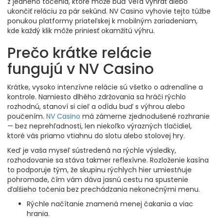
z jedného točenia, ktoré môže buď veľa vyhrať alebo
ukončiť reláciu za pár sekúnd. NV Casino vyhovie tejto túžbe
ponukou platformy priateľskej k mobilným zariadeniam,
kde každý klik môže priniesť okamžitú výhru.
Prečo krátke relácie
fungujú v NV Casino
Krátke, vysoko intenzívne relácie sú všetko o adrenalíne a
kontrole. Namiesto dlhého zdržovania sa hráči rýchlo
rozhodnú, stanoví si cieľ a odídu buď s výhrou alebo
poučením.
NV Casino
má zámerne zjednodušené rozhranie
— bez neprehľadnosti, len niekoľko výrazných tlačidiel,
ktoré vás priamo vtiahnu do slotu alebo stolovej hry.
Keď je vaša myseľ sústredená na rýchle výsledky,
rozhodovanie sa stáva takmer reflexívne. Rozloženie kasína
to podporuje tým, že skupinu rýchlych hier umiestňuje
pohromade, čím vám dáva jasnú cestu na spustenie
ďalšieho točenia bez prechádzania nekonečnými menu.
Rýchle načítanie znamená menej čakania a viac
hrania.