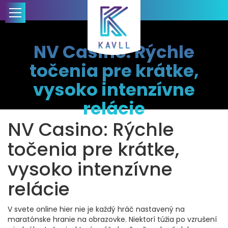
NV Casino: Rýchle
točenia pre krátke,
vysoko intenzívne
relácie
NV Casino: Rýchle
točenia pre krátke,
vysoko intenzívne
relácie
V svete online hier nie je každý hráč nastavený na
maratónske hranie na obrazovke. Niektorí túžia po vzrušení