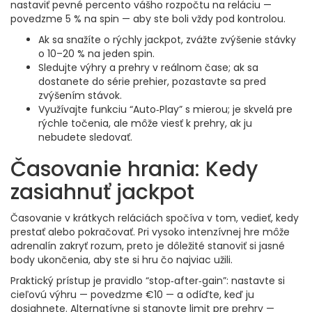
nastaviť pevné percento vášho rozpočtu na reláciu —
povedzme 5 % na spin — aby ste boli vždy pod kontrolou.
Ak sa snažíte o rýchly jackpot, zvážte zvýšenie stávky
o 10–20 % na jeden spin.
Sledujte výhry a prehry v reálnom čase; ak sa
dostanete do série prehier, pozastavte sa pred
zvýšením stávok.
Využívajte funkciu “Auto‑Play” s mierou; je skvelá pre
rýchle točenia, ale môže viesť k prehry, ak ju
nebudete sledovať.
Časovanie hrania: Kedy
zasiahnuť jackpot
Časovanie v krátkych reláciách spočíva v tom, vedieť, kedy
prestať alebo pokračovať. Pri vysoko intenzívnej hre môže
adrenalín zakryť rozum, preto je dôležité stanoviť si jasné
body ukončenia, aby ste si hru čo najviac užili.
Praktický prístup je pravidlo “stop‑after‑gain”: nastavte si
cieľovú výhru — povedzme €10 — a odíďte, keď ju
dosiahnete. Alternatívne si stanovte limit pre prehry —