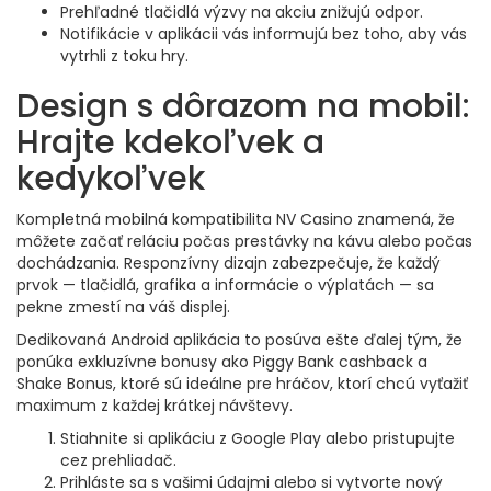
Prehľadné tlačidlá výzvy na akciu znižujú odpor.
Notifikácie v aplikácii vás informujú bez toho, aby vás
vytrhli z toku hry.
Design s dôrazom na mobil:
Hrajte kdekoľvek a
kedykoľvek
Kompletná mobilná kompatibilita NV Casino znamená, že
môžete začať reláciu počas prestávky na kávu alebo počas
dochádzania. Responzívny dizajn zabezpečuje, že každý
prvok — tlačidlá, grafika a informácie o výplatách — sa
pekne zmestí na váš displej.
Dedikovaná Android aplikácia to posúva ešte ďalej tým, že
ponúka exkluzívne bonusy ako Piggy Bank cashback a
Shake Bonus, ktoré sú ideálne pre hráčov, ktorí chcú vyťažiť
maximum z každej krátkej návštevy.
Stiahnite si aplikáciu z Google Play alebo pristupujte
cez prehliadač.
Prihláste sa s vašimi údajmi alebo si vytvorte nový