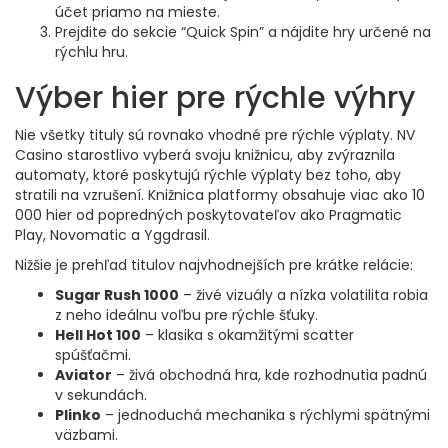
účet priamo na mieste.
Prejdite do sekcie “Quick Spin” a nájdite hry určené na
rýchlu hru.
Výber hier pre rýchle výhry
Nie všetky tituly sú rovnako vhodné pre rýchle výplaty. NV
Casino starostlivo vyberá svoju knižnicu, aby zvýraznila
automaty, ktoré poskytujú rýchle výplaty bez toho, aby
stratili na vzrušení. Knižnica platformy obsahuje viac ako 10
000 hier od popredných poskytovateľov ako Pragmatic
Play, Novomatic a Yggdrasil.
Nižšie je prehľad titulov najvhodnejších pre krátke relácie:
Sugar Rush 1000
– živé vizuály a nízka volatilita robia
z neho ideálnu voľbu pre rýchle šťuky.
Hell Hot 100
– klasika s okamžitými scatter
spúšťačmi.
Aviator
– živá obchodná hra, kde rozhodnutia padnú
v sekundách.
Plinko
– jednoduchá mechanika s rýchlymi spätnými
väzbami.