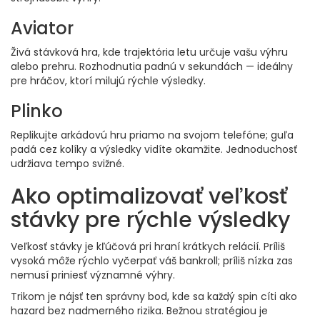
Aviator
Živá stávková hra, kde trajektória letu určuje vašu výhru
alebo prehru. Rozhodnutia padnú v sekundách — ideálny
pre hráčov, ktorí milujú rýchle výsledky.
Plinko
Replikujte arkádovú hru priamo na svojom telefóne; guľa
padá cez kolíky a výsledky vidíte okamžite. Jednoduchosť
udržiava tempo svižné.
Ako optimalizovať veľkosť
stávky pre rýchle výsledky
Veľkosť stávky je kľúčová pri hraní krátkych relácií. Príliš
vysoká môže rýchlo vyčerpať váš bankroll; príliš nízka zas
nemusí priniesť významné výhry.
Trikom je nájsť ten správny bod, kde sa každý spin cíti ako
hazard bez nadmerného rizika. Bežnou stratégiou je