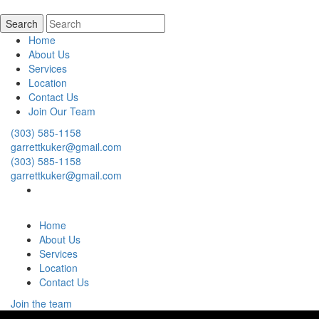
Home
About Us
Services
Location
Contact Us
Join Our Team
(303) 585-1158
garrettkuker@gmail.com
(303) 585-1158
garrettkuker@gmail.com
Home
About Us
Services
Location
Contact Us
Join the team