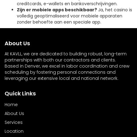
creditcards, e-wallets en bankoverschrijvingen.
Zijn er mobiele apps beschikbaar?
Ja, het casino is
volledig geoptimaliseerd voor mobiele apparaten
zonder behoefte aan een speciale app.
About Us
At KAVLL, we are dedicated to building robust, long-term
partnerships with both our contractors and clients.
Based in Denver, we excel in labor coordination and crew
scheduling by fostering personal connections and
leveraging our extensive local and national network.
Quick Links
Home
About Us
Services
Location