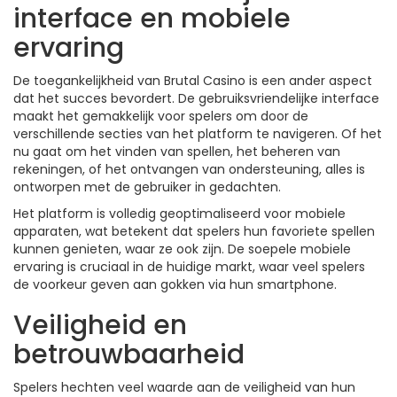
interface en mobiele
ervaring
De toegankelijkheid van Brutal Casino is een ander aspect
dat het succes bevordert. De gebruiksvriendelijke interface
maakt het gemakkelijk voor spelers om door de
verschillende secties van het platform te navigeren. Of het
nu gaat om het vinden van spellen, het beheren van
rekeningen, of het ontvangen van ondersteuning, alles is
ontworpen met de gebruiker in gedachten.
Het platform is volledig geoptimaliseerd voor mobiele
apparaten, wat betekent dat spelers hun favoriete spellen
kunnen genieten, waar ze ook zijn. De soepele mobiele
ervaring is cruciaal in de huidige markt, waar veel spelers
de voorkeur geven aan gokken via hun smartphone.
Veiligheid en
betrouwbaarheid
Spelers hechten veel waarde aan de veiligheid van hun