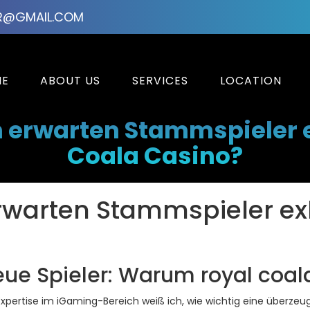
R@GMAIL.COM
E
ABOUT US
SERVICES
LOCATION
 erwarten Stammspieler e
Coala Casino?
rwarten Stammspieler exk
treue Spieler: Warum royal coa
Expertise im iGaming-Bereich weiß ich, wie wichtig eine überze