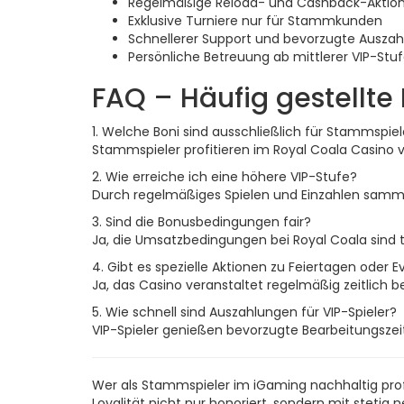
Regelmäßige Reload- und Cashback-Aktio
Exklusive Turniere nur für Stammkunden
Schnellerer Support und bevorzugte Ausza
Persönliche Betreuung ab mittlerer VIP-Stu
FAQ – Häufig gestellte
1. Welche Boni sind ausschließlich für Stammspie
Stammspieler profitieren im Royal Coala Casino
2. Wie erreiche ich eine höhere VIP-Stufe?
Durch regelmäßiges Spielen und Einzahlen samme
3. Sind die Bonusbedingungen fair?
Ja, die Umsatzbedingungen bei Royal Coala sind
4. Gibt es spezielle Aktionen zu Feiertagen oder E
Ja, das Casino veranstaltet regelmäßig zeitlich be
5. Wie schnell sind Auszahlungen für VIP-Spieler?
VIP-Spieler genießen bevorzugte Bearbeitungszei
Wer als Stammspieler im iGaming nachhaltig prof
Loyalität nicht nur honoriert, sondern mit stetig 