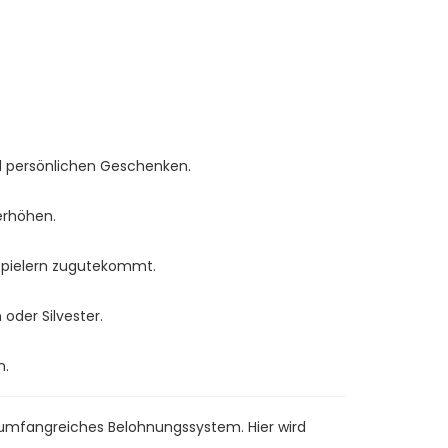
d persönlichen Geschenken.
erhöhen.
mspielern zugutekommt.
oder Silvester.
n.
d umfangreiches Belohnungssystem. Hier wird